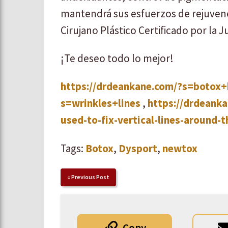
mantendrá sus esfuerzos de rejuvene
Cirujano Plástico Certificado por la J
¡Te deseo todo lo mejor!
https://drdeankane.com/?s=botox
s=wrinkles+lines
,
https://drdeank
used-to-fix-vertical-lines-around-
Tags:
Botox
,
Dysport
,
newtox
«
Previous Post
Copy