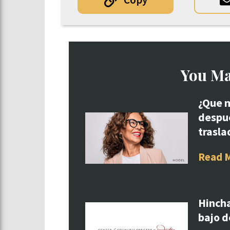
You Ma
¿Que m
despué
trasla
Read 
Hincha
bajo d