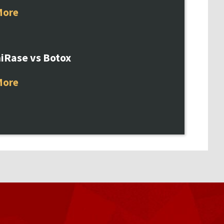
More
iRase vs Botox
More