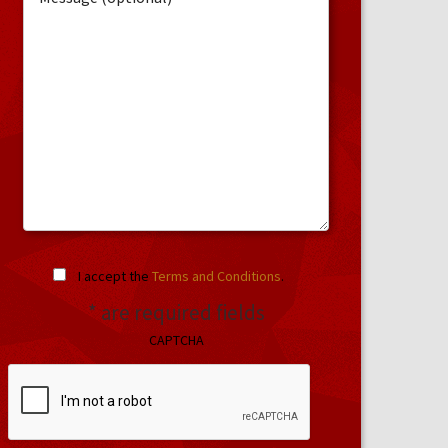
I accept the
Terms and Conditions
.
* are required fields
CAPTCHA