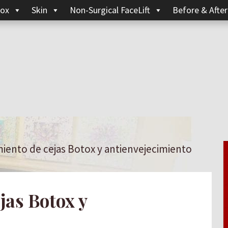
ox
Skin
Non-Surgical FaceLift
Before & After
ento de cejas Botox y antienvejecimiento
jas Botox y