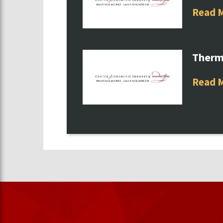
Read 
Therm
Read 