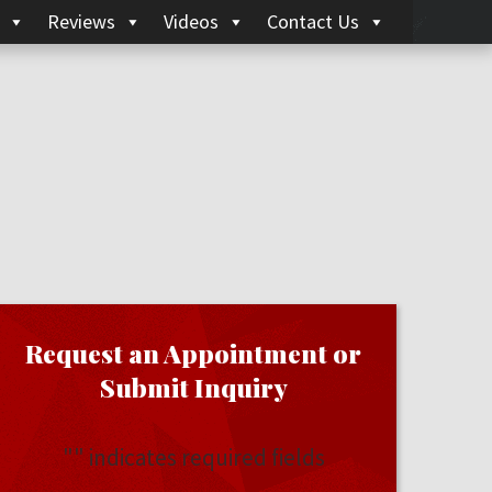
Reviews
Videos
Contact Us
Request an Appointment or
Submit Inquiry
"
" indicates required fields