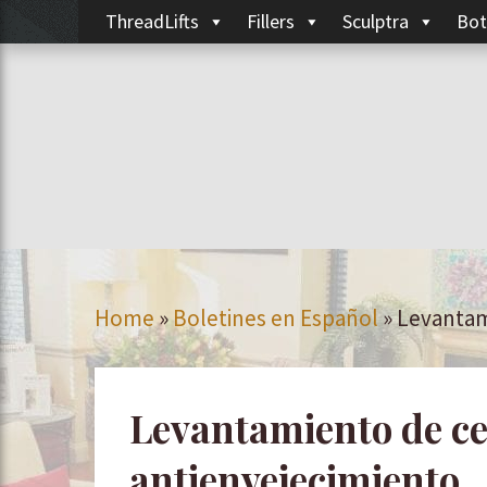
ThreadLifts
Fillers
Sculptra
Bot
Home
»
Boletines en Español
»
Levantami
Levantamiento de ce
antienvejecimiento